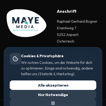
Anschrift
Raphael Gerhard Bogner
Kramlweg 7
5252 Aspach
Österreich
Kontakt
Cookies & Privatsphäre
🗺️
Wir nutzen Cookies, um die Website für dich
+43 670 6533244
Google Maps
zu optimieren. Einige sind notwendig, andere
deaktiviert
contact@mayemedia.at
helfen uns (Statistik & Marketing).
Cookie-Einstellungen
mayemedia.official
öffnen
Alle akzeptieren
Nur Notwendige
©
2026
MaYE Media