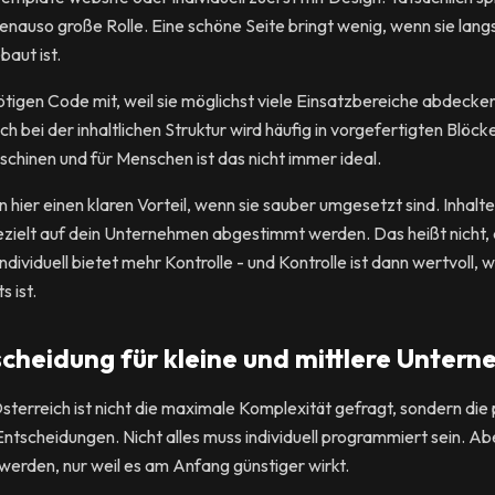
enauso große Rolle. Eine schöne Seite bringt wenig, wenn sie lang
baut ist.
tigen Code mit, weil sie möglichst viele Einsatzbereiche abdecken
 bei der inhaltlichen Struktur wird häufig in vorgefertigten Blöck
hinen und für Menschen ist das nicht immer ideal.
 hier einen klaren Vorteil, wenn sie sauber umgesetzt sind. Inhalte
ezielt auf dein Unternehmen abgestimmt werden. Das heißt nicht,
individuell bietet mehr Kontrolle - und Kontrolle ist dann wertvoll, 
s ist.
scheidung für kleine und mittlere Unter
sterreich ist nicht die maximale Komplexität gefragt, sondern d
ntscheidungen. Nicht alles muss individuell programmiert sein. Aber 
erden, nur weil es am Anfang günstiger wirkt.