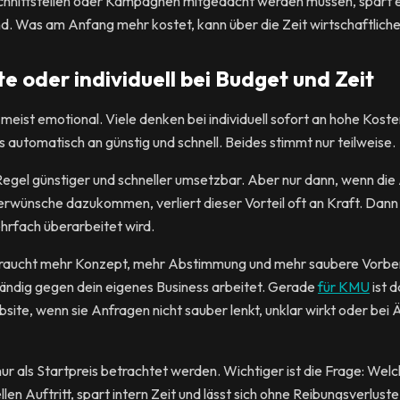
chnittstellen oder Kampagnen mitgedacht werden müssen, spart ein
. Was am Anfang mehr kostet, kann über die Zeit wirtschaftlicher
 oder individuell bei Budget und Zeit
 meist emotional. Viele denken bei individuell sofort an hohe Kost
 automatisch an günstig und schnell. Beides stimmt nur teilweise.
r Regel günstiger und schneller umsetzbar. Aber nur dann, wenn di
rwünsche dazukommen, verliert dieser Vorteil oft an Kraft. Dann 
ehrfach überarbeitet wird.
e braucht mehr Konzept, mehr Abstimmung und mehr saubere Vorb
ständig gegen dein eigenes Business arbeitet. Gerade
für KMU
ist 
ebsite, wenn sie Anfragen nicht sauber lenkt, unklar wirkt oder be
ur als Startpreis betrachtet werden. Wichtiger ist die Frage: Welc
llen Auftritt, spart intern Zeit und lässt sich ohne Reibungsverlus