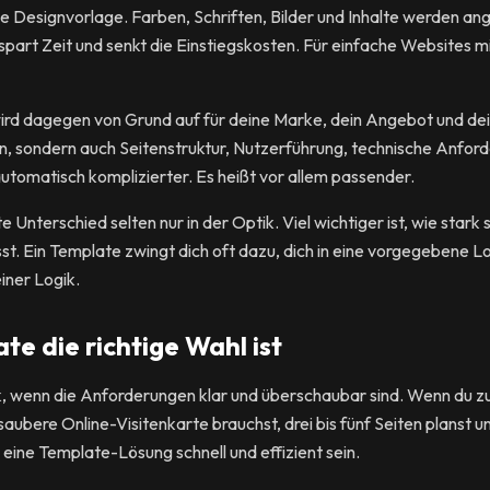
ige Designvorlage. Farben, Schriften, Bilder und Inhalte werden a
spart Zeit und senkt die Einstiegskosten. Für einfache Websites mi
wird dagegen von Grund auf für deine Marke, dein Angebot und de
ign, sondern auch Seitenstruktur, Nutzerführung, technische Anfor
t automatisch komplizierter. Es heißt vor allem passender.
te Unterschied selten nur in der Optik. Viel wichtiger ist, wie stark
. Ein Template zwingt dich oft dazu, dich in eine vorgegebene Lo
einer Logik.
e die richtige Wahl ist
k, wenn die Anforderungen klar und überschaubar sind. Wenn du zu
aubere Online-Visitenkarte brauchst, drei bis fünf Seiten planst u
 eine Template-Lösung schnell und effizient sein.