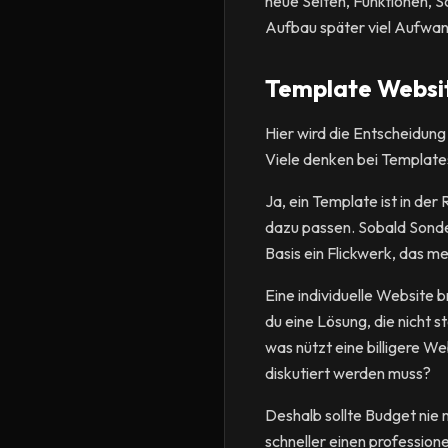
neue Seiten, Funktionen, S
Aufbau später viel Aufwand
Template Website
Hier wird die Entscheidung
Viele denken bei Templates
Ja, ein Template ist in de
dazu passen. Sobald Sonde
Basis ein Flickwerk, das m
Eine individuelle Websit
du eine Lösung, die nicht 
was nützt eine billigere W
diskutiert werden muss?
Deshalb sollte Budget nie n
schneller einen professione