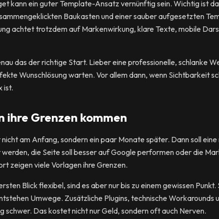
t kann ein guter Template-Ansatz vernünftig sein. Wichtig ist d
usammengeklickten Baukasten und einer sauber aufgesetzten Tem
ng achtet trotzdem auf Markenwirkung, klare Texte, mobile Darst
au das der richtige Start. Lieber eine professionelle, schlanke We
fekte Wunschlösung warten. Vor allem dann, wenn Sichtbarkeit sc
ist.
n ihre Grenzen kommen
nicht am Anfang, sondern ein paar Monate später. Dann soll eine 
werden, die Seite soll besser auf Google performen oder die Mar
rt zeigen viele Vorlagen ihre Grenzen.
rsten Blick flexibel, sind es aber nur bis zu einem gewissen Punkt
entstehen Umwege. Zusätzliche Plugins, technische Workarounds
 schwer. Das kostet nicht nur Geld, sondern oft auch Nerven.