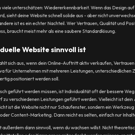
 viele unterschätzen: Wiedererkennbarkeit. Wenn das Design auf e
, sieht deine Website schnell solide aus - aber nicht unverwechs
andere ist es ein echter Nachteil. Wer Vertrauen, Qualität und Pos
ss, braucht meist mehr als eine saubere Standardlösung.
duelle Website sinnvoll ist
zahlt sich aus, wenn dein Online-Auftritt aktiv verkaufen, Vertrau
 etwa für Unternehmen mit mehreren Leistungen, unterschiedlichen 
tig positioniert werden soll.
ch geführt werden müssen, ist Individualität oft der bessere Weg. 
f zu verschiedenen Leistungen geführt werden. Vielleicht ist dei
eicht ist die Website nicht nur Schaufenster, sondern ein Werkzeug
r Content-Marketing. Dann reicht es selten, einfach nur Inhalte 
ist außerdem dann sinnvoll, wenn du wachsen willst. Nicht theoreti