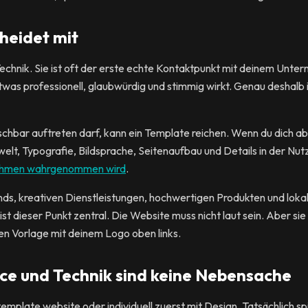
heidet mit
 Technik. Sie ist oft der erste echte Kontaktpunkt mit deinem Un
was professionell, glaubwürdig und stimmig wirkt. Genau deshalb 
hbar auftreten darf, kann ein Template reichen. Wenn du dich ab
welt, Typografie, Bildsprache, Seitenaufbau und Details in der Nut
nehmen wahrgenommen wird
.
ands, kreativen Dienstleistungen, hochwertigen Produkten und lok
t dieser Punkt zentral. Die Website muss nicht laut sein. Aber sie 
en Vorlage mit deinem Logo oben links.
e und Technik sind keine Nebensache
template website oder individuell zuerst mit Design. Tatsächlich s