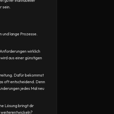
 guter individueller
 sein.
en und lange Prozesse.
e Anforderungen wirklich
wird aus einer günstigen
ereitung. Dafür bekommst
das oft entscheidend. Denn
i Änderungen jedes Mal neu
he Lösung bringt dir
te weiterentwickeln?