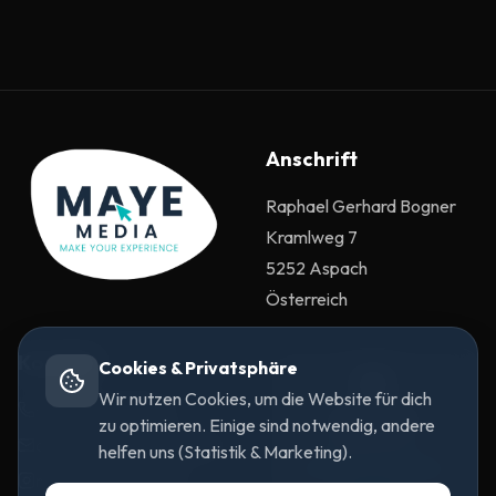
Anschrift
Raphael Gerhard Bogner
Kramlweg 7
5252 Aspach
Österreich
Kontakt
Cookies & Privatsphäre
🗺️
Wir nutzen Cookies, um die Website für dich
+43 670 6533244
Google Maps
zu optimieren. Einige sind notwendig, andere
deaktiviert
contact@mayemedia.at
helfen uns (Statistik & Marketing).
Cookie-Einstellungen
mayemedia.official
öffnen