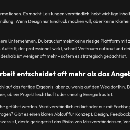
rmationen. Es macht Leistungen verständlich, hebt wichtige Inhalt
ndlung. Wenn Design nur Eindruck machen will, aber keine Klarheit 
inere Unternehmen. Du brauchst meist keine riesige Plattform mit
n Auftritt, der professionell wirkt, schnell Vertrauen aufbaut und
deshalb ist weniger oft mehr - sofern es strategisch gedacht ist.
eit entscheidet oft mehr als das Ange
hl auf das fertige Ergebnis, aber zu wenig auf den Weg dorthin. 
, ob ein Projekt leicht läuft oder unnötig Energie kostet.
e geführt werden. Wird verständlich erklärt oder nur mit Fachbegr
Fragen? Gibt es einen klaren Ablauf für Konzept, Design, Feedbac
ozess ist, desto geringer ist das Risiko von Missverständnissen, 
.