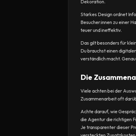
Dekoration.
Starkes Design ordnet Info
Besucher:innen zu einer Ha
teuer und ineffektiv.
Das gilt besonders für kle
Du brauchst einen digitale
verständlich macht. Genau 
Die Zusammenarb
Viele achten bei der Auswa
Zusammenarbeit oft darüber
Achte darauf, wie Gespräch
die Agentur die richtigen 
Je transparenter dieser Pr
versteckten Zusatzkosten