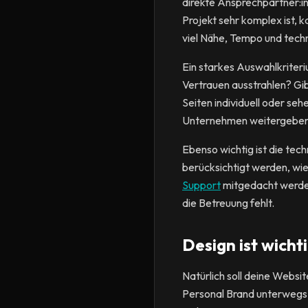
direkte Ansprechpartner:i
Projekt sehr komplex ist,
viel Nähe, Tempo und techn
Ein starkes Auswahlkriteriu
Vertrauen ausstrahlen? Gi
Seiten individuell oder seh
Unternehmen weitergeben
Ebenso wichtig ist die tec
berücksichtigt werden, wi
Support
mitgedacht werden
die Betreuung fehlt.
Design ist wicht
Natürlich soll deine Websi
Personal Brand unterwegs b