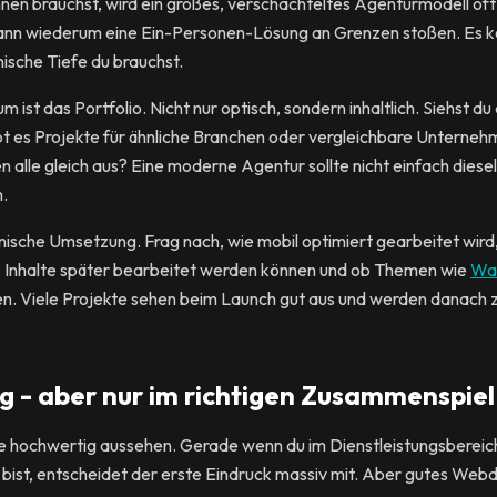
nnen brauchst, wird ein großes, verschachteltes Agenturmodell o
 kann wiederum eine Ein-Personen-Lösung an Grenzen stoßen. Es k
ische Tiefe du brauchst.
m ist das Portfolio. Nicht nur optisch, sondern inhaltlich. Siehst du
bt es Projekte für ähnliche Branchen oder vergleichbare Unterne
en alle gleich aus? Eine moderne Agentur sollte nicht einfach dies
.
hnische Umsetzung. Frag nach, wie mobil optimiert gearbeitet wir
e Inhalte später bearbeitet werden können und ob Themen wie
War
. Viele Projekte sehen beim Launch gut aus und werden danach z
ig - aber nur im richtigen Zusammenspiel
te hochwertig aussehen. Gerade wenn du im Dienstleistungsbereich
ist, entscheidet der erste Eindruck massiv mit. Aber gutes Webdes