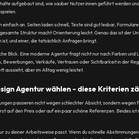
 Inhalte aufgebaut sind, wie sauber Nutzer:innen geführt werden un
pielen.
h einfach an. Seiten laden schnell, Texte sind gut lesbar, Formulare 
gesamte Struktur macht Orientierung leicht. Genau das ist der Un
ist, und einer, die tatsächlich Anfragen bringt.
he Blick. Eine moderne Agentur fragt nicht nur nach Farben und L
 Bewerbungen, Verkäufe, Vertrauen oder Sichtbarkeit in der Reg
tt aussieht, aber im Alltag wenig leistet.
gn Agentur wählen - diese Kriterien z
ngen passieren nicht wegen schlechter Absicht, sondern wegen fal
 auf den Preis oder auf ein paar schöne Referenzen. Beides ist r
ntur zu deiner Arbeitsweise passt. Wenn du schnelle Abstimmungen