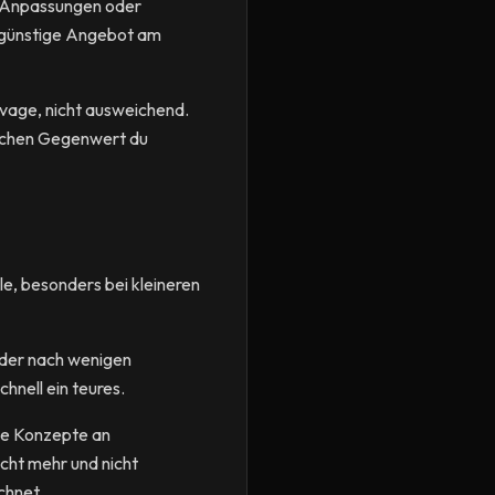
e Anpassungen oder
h günstige Angebot am
 vage, nicht ausweichend.
welchen Gegenwert du
le, besonders bei kleineren
 oder nach wenigen
hnell ein teures.
ße Konzepte an
cht mehr und nicht
chnet.