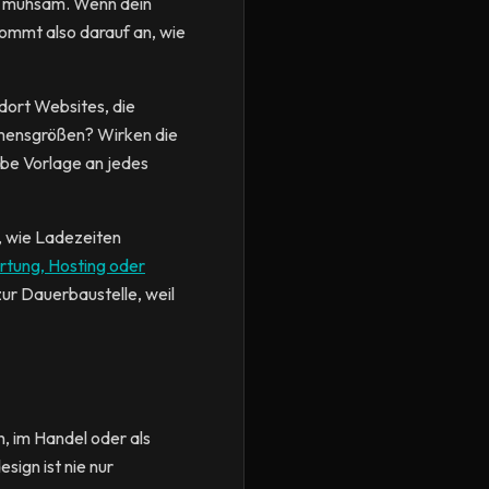
ft mühsam. Wenn dein
ommt also darauf an, wie
 dort Websites, die
hmensgrößen? Wirken die
elbe Vorlage an jedes
d, wie Ladezeiten
tung, Hosting oder
ur Dauerbaustelle, weil
, im Handel oder als
ign ist nie nur