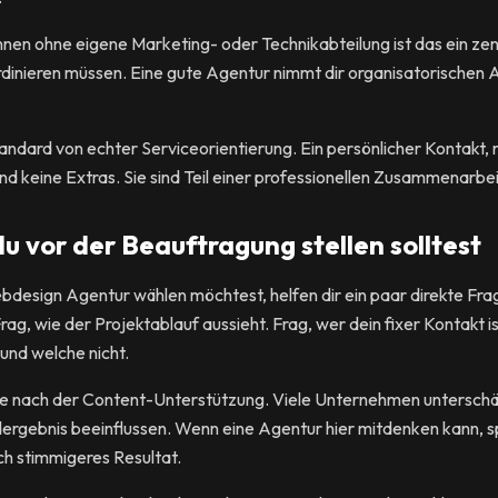
en ohne eigene Marketing- oder Technikabteilung ist das ein zentr
ordinieren müssen. Eine gute Agentur nimmt dir organisatorischen 
Standard von echter Serviceorientierung. Ein persönlicher Kontak
nd keine Extras. Sie sind Teil einer professionellen Zusammenarbei
 vor der Beauftragung stellen solltest
esign Agentur wählen möchtest, helfen dir ein paar direkte Fra
ag, wie der Projektablauf aussieht. Frag, wer dein fixer Kontakt i
und welche nicht.
age nach der Content-Unterstützung. Viele Unternehmen unterschä
ergebnis beeinflussen. Wenn eine Agentur hier mitdenken kann, s
ch stimmigeres Resultat.