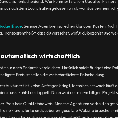
Danach ist entscheidend. Wer kümmert sich um Updates, kleiner
 du nach dem Launch allein gelassen wirst, war das vermeintlic
Budgetfrage
. Seriöse Agenturen sprechen klar über Kosten. Nicht
llig. Transparent heißt, dass du verstehst, wofür du bezahlst und 
t automatisch wirtschaftlich
te nur nach Endpreis vergleichen. Natürlich spielt Budget eine Rol
tigste Preis ist selten die wirtschaftlichste Entscheidung.
 strukturiert ist, keine Anfragen bringt, technisch schwach läuft
n muss, zahlst du doppelt. Dann wird aus einem billigen Projekt sc
her Preis kein Qualitätsbeweis. Manche Agenturen verkaufen gro
h eine klare, starke und sauber umgesetzte Website brauchen - ni
kennt man daran, dass sie passend empfiehlt, nicht maximal verre